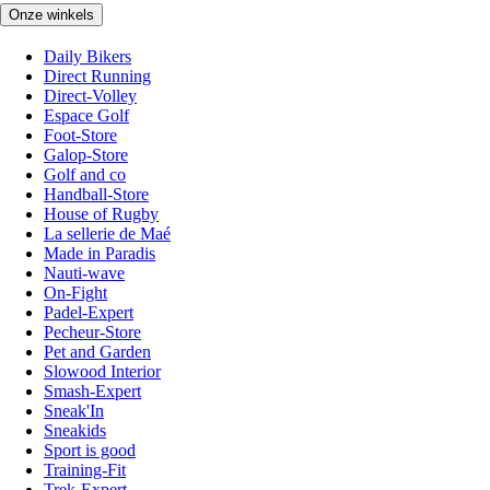
Onze winkels
Daily Bikers
Direct Running
Direct-Volley
Espace Golf
Foot-Store
Galop-Store
Golf and co
Handball-Store
House of Rugby
La sellerie de Maé
Made in Paradis
Nauti-wave
On-Fight
Padel-Expert
Pecheur-Store
Pet and Garden
Slowood Interior
Smash-Expert
Sneak'In
Sneakids
Sport is good
Training-Fit
Trek-Expert