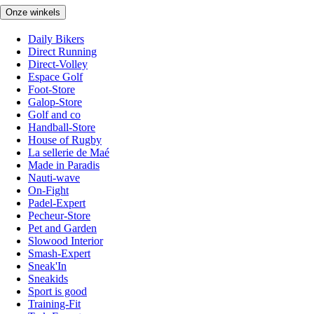
Onze winkels
Daily Bikers
Direct Running
Direct-Volley
Espace Golf
Foot-Store
Galop-Store
Golf and co
Handball-Store
House of Rugby
La sellerie de Maé
Made in Paradis
Nauti-wave
On-Fight
Padel-Expert
Pecheur-Store
Pet and Garden
Slowood Interior
Smash-Expert
Sneak'In
Sneakids
Sport is good
Training-Fit