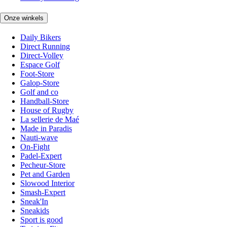
Onze winkels
Daily Bikers
Direct Running
Direct-Volley
Espace Golf
Foot-Store
Galop-Store
Golf and co
Handball-Store
House of Rugby
La sellerie de Maé
Made in Paradis
Nauti-wave
On-Fight
Padel-Expert
Pecheur-Store
Pet and Garden
Slowood Interior
Smash-Expert
Sneak'In
Sneakids
Sport is good