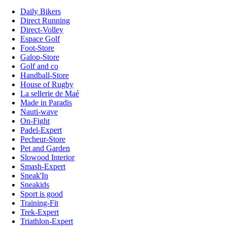
Daily Bikers
Direct Running
Direct-Volley
Espace Golf
Foot-Store
Galop-Store
Golf and co
Handball-Store
House of Rugby
La sellerie de Maé
Made in Paradis
Nauti-wave
On-Fight
Padel-Expert
Pecheur-Store
Pet and Garden
Slowood Interior
Smash-Expert
Sneak'In
Sneakids
Sport is good
Training-Fit
Trek-Expert
Triathlon-Expert