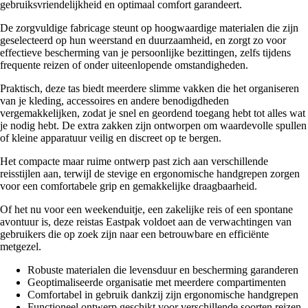
gebruiksvriendelijkheid en optimaal comfort garandeert.
De zorgvuldige fabricage steunt op hoogwaardige materialen die zijn
geselecteerd op hun weerstand en duurzaamheid, en zorgt zo voor
effectieve bescherming van je persoonlijke bezittingen, zelfs tijdens
frequente reizen of onder uiteenlopende omstandigheden.
Praktisch, deze tas biedt meerdere slimme vakken die het organiseren
van je kleding, accessoires en andere benodigdheden
vergemakkelijken, zodat je snel en geordend toegang hebt tot alles wat
je nodig hebt. De extra zakken zijn ontworpen om waardevolle spullen
of kleine apparatuur veilig en discreet op te bergen.
Het compacte maar ruime ontwerp past zich aan verschillende
reisstijlen aan, terwijl de stevige en ergonomische handgrepen zorgen
voor een comfortabele grip en gemakkelijke draagbaarheid.
Of het nu voor een weekenduitje, een zakelijke reis of een spontane
avontuur is, deze reistas Eastpak voldoet aan de verwachtingen van
gebruikers die op zoek zijn naar een betrouwbare en efficiënte
metgezel.
Robuste materialen die levensduur en bescherming garanderen
Geoptimaliseerde organisatie met meerdere compartimenten
Comfortabel in gebruik dankzij zijn ergonomische handgrepen
Functioneel ontwerp geschikt voor verschillende soorten reizen