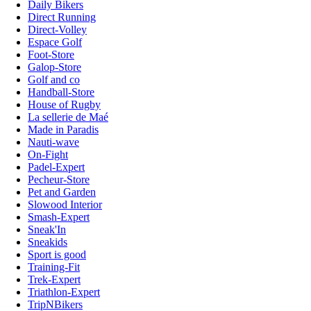
Daily Bikers
Direct Running
Direct-Volley
Espace Golf
Foot-Store
Galop-Store
Golf and co
Handball-Store
House of Rugby
La sellerie de Maé
Made in Paradis
Nauti-wave
On-Fight
Padel-Expert
Pecheur-Store
Pet and Garden
Slowood Interior
Smash-Expert
Sneak'In
Sneakids
Sport is good
Training-Fit
Trek-Expert
Triathlon-Expert
TripNBikers