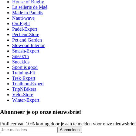
House of Rugby
La sellerie de Maé
Made in Paradis
Nauti-wave
On-Fight
Padel-Expert
Pecheur-Store
Pet and Garden
Slowood Interior
Smash-Expert
Sneak'In
Sneakids
Sport is good
Training-Fit
Trek-Expert
Triathlon-Expert
TripNBikers
Vélo-Store
Winter-Expert
Abonneer je op onze nieuwsbrief
Profiteer van 10% korting door je aan te melden voor onze nieuwsbrief
Aanmelden