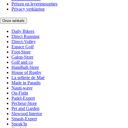
Prijzen en leveringsopties
Privacy verklaring
Onze winkels
Daily Bikers
Direct Running
Direct-Volley
Espace Golf
Foot-Store
Galop-Store
Golf and co
Handball-Store
House of Rugby
La sellerie de Maé
Made in Paradis
Nauti-wave
On-Fight
Padel-Expert
Pecheur-Store
Pet and Garden
Slowood Interior
Smash-Expert
Sneak'In