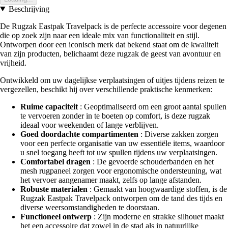
Beschrijving
De Rugzak Eastpak Travelpack is de perfecte accessoire voor degenen
die op zoek zijn naar een ideale mix van functionaliteit en stijl.
Ontworpen door een iconisch merk dat bekend staat om de kwaliteit
van zijn producten, belichaamt deze rugzak de geest van avontuur en
vrijheid.
Ontwikkeld om uw dagelijkse verplaatsingen of uitjes tijdens reizen te
vergezellen, beschikt hij over verschillende praktische kenmerken:
Ruime capaciteit
: Geoptimaliseerd om een groot aantal spullen
te vervoeren zonder in te boeten op comfort, is deze rugzak
ideaal voor weekenden of lange verblijven.
Goed doordachte compartimenten
: Diverse zakken zorgen
voor een perfecte organisatie van uw essentiële items, waardoor
u snel toegang heeft tot uw spullen tijdens uw verplaatsingen.
Comfortabel dragen
: De gevoerde schouderbanden en het
mesh rugpaneel zorgen voor ergonomische ondersteuning, wat
het vervoer aangenamer maakt, zelfs op lange afstanden.
Robuste materialen
: Gemaakt van hoogwaardige stoffen, is de
Rugzak Eastpak Travelpack ontworpen om de tand des tijds en
diverse weersomstandigheden te doorstaan.
Functioneel ontwerp
: Zijn moderne en strakke silhouet maakt
het een accessoire dat zowel in de stad als in natuurlijke