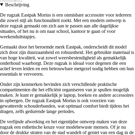
Beschrijving
De rugzak Eastpak Morius is een onmisbare accessoire voor iedereen
die zowel stijl als functionaliteit zoekt. Met een modern ontwerp is
deze rugzak gemaakt om zich aan te passen aan alle dagelijkse
situaties, of het nu is om naar school, kantoor te gaan of voor
weekenduitstapjes.
Gemaakt door het beroemde merk Eastpak, onderscheidt dit model
zich door zijn duurzaamheid en robuustheid. Het gebruikte materiaal is
van hoge kwaliteit, wat zowel weersbestendigheid als gemakkelijk
onderhoud waarborgt. Deze rugzak is ideaal voor degenen die een
actief leven leiden en een betrouwbare metgezel nodig hebben om hun
essentials te vervoeren.
Onder zijn kenmerken bevinden zich verschillende praktische
compartimenten die het efficiënt organiseren van je spullen mogelijk
maken. Je kunt er gemakkelijk je laptop, boeken en andere accessoires
in opbergen. De rugzak Eastpak Morius is ook voorzien van
gewatteerde schouderbanden, wat optimaal comfort biedt tijdens het
dragen, zelfs gedurende lange periodes.
De verfijnde afwerking en het eigentijdse ontwerp maken van deze
rugzak een esthetische keuze voor modebewuste mensen. Of je nu
door de drukke straten van de stad wandelt of geniet van een dag in de