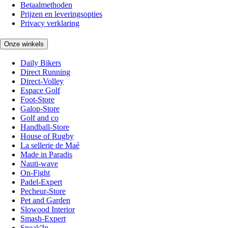
Betaalmethoden
Prijzen en leveringsopties
Privacy verklaring
Onze winkels
Daily Bikers
Direct Running
Direct-Volley
Espace Golf
Foot-Store
Galop-Store
Golf and co
Handball-Store
House of Rugby
La sellerie de Maé
Made in Paradis
Nauti-wave
On-Fight
Padel-Expert
Pecheur-Store
Pet and Garden
Slowood Interior
Smash-Expert
Sneak'In