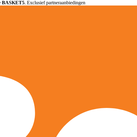
e
BASKET5
. Exclusief partneraanbiedingen