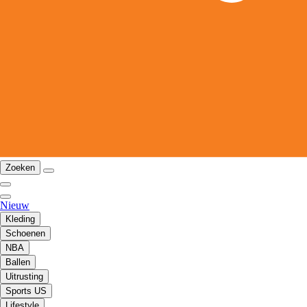
Zoeken
Nieuw
Kleding
Schoenen
NBA
Ballen
Uitrusting
Sports US
Lifestyle