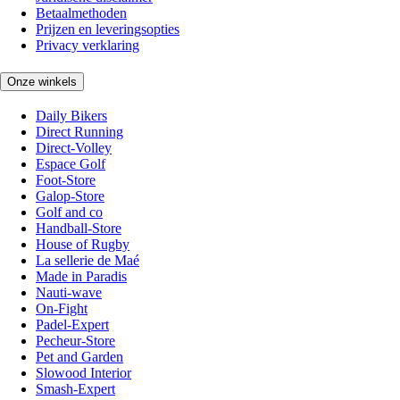
Betaalmethoden
Prijzen en leveringsopties
Privacy verklaring
Onze winkels
Daily Bikers
Direct Running
Direct-Volley
Espace Golf
Foot-Store
Galop-Store
Golf and co
Handball-Store
House of Rugby
La sellerie de Maé
Made in Paradis
Nauti-wave
On-Fight
Padel-Expert
Pecheur-Store
Pet and Garden
Slowood Interior
Smash-Expert