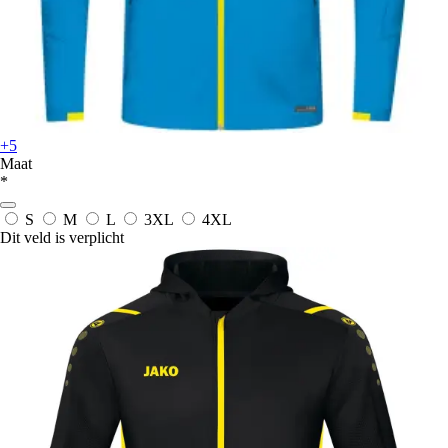
+5
Maat
*
S
M
L
3XL
4XL
Dit veld is verplicht