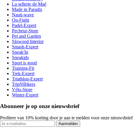
La sellerie de Maé
Made in Paradis
Nauti-wave
On-Fight
Padel-Expert
Pecheur-Store
Pet and Garden
Slowood Interior
Smash-Expert
Sneak'In
Sneakids
Sport is good
Training-Fit
Trek-Expert
Triathlon-Expert
TripNBikers
Vélo-Store
Winter-Expert
Abonneer je op onze nieuwsbrief
Profiteer van 10% korting door je aan te melden voor onze nieuwsbrief
Aanmelden