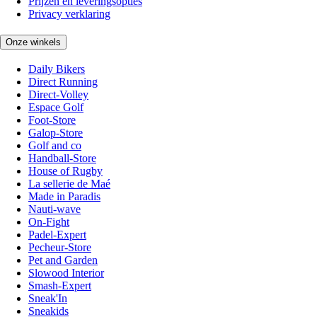
Prijzen en leveringsopties
Privacy verklaring
Onze winkels
Daily Bikers
Direct Running
Direct-Volley
Espace Golf
Foot-Store
Galop-Store
Golf and co
Handball-Store
House of Rugby
La sellerie de Maé
Made in Paradis
Nauti-wave
On-Fight
Padel-Expert
Pecheur-Store
Pet and Garden
Slowood Interior
Smash-Expert
Sneak'In
Sneakids