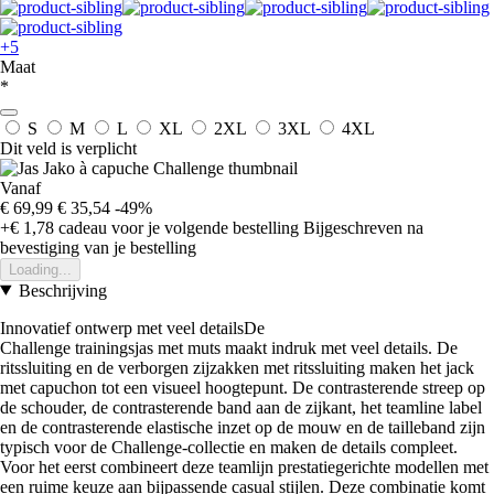
+5
Maat
*
S
M
L
XL
2XL
3XL
4XL
Dit veld is verplicht
Vanaf
€ 69,99
€ 35,54
-49%
+€ 1,78
cadeau voor je volgende bestelling
Bijgeschreven na
bevestiging van je bestelling
Loading...
Beschrijving
Innovatief ontwerp met veel detailsDe
Challenge trainingsjas met muts maakt indruk met veel details. De
ritssluiting en de verborgen zijzakken met ritssluiting maken het jack
met capuchon tot een visueel hoogtepunt. De contrasterende streep op
de schouder, de contrasterende band aan de zijkant, het teamline label
en de contrasterende elastische inzet op de mouw en de tailleband zijn
typisch voor de Challenge-collectie en maken de details compleet.
Voor het eerst combineert deze teamlijn prestatiegerichte modellen met
een ruime keuze aan bijpassende casual stijlen. Deze combinatie komt