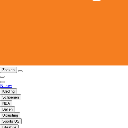
Zoeken
Nieuw
Kleding
Schoenen
NBA
Ballen
Uitrusting
Sports US
Lifestyle