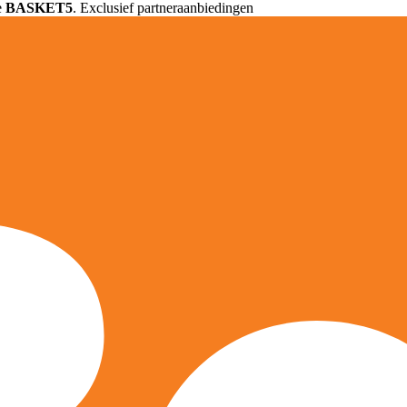
e
BASKET5
. Exclusief partneraanbiedingen