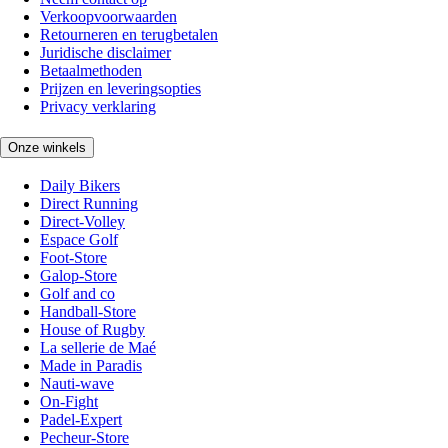
Verkoopvoorwaarden
Retourneren en terugbetalen
Juridische disclaimer
Betaalmethoden
Prijzen en leveringsopties
Privacy verklaring
Onze winkels
Daily Bikers
Direct Running
Direct-Volley
Espace Golf
Foot-Store
Galop-Store
Golf and co
Handball-Store
House of Rugby
La sellerie de Maé
Made in Paradis
Nauti-wave
On-Fight
Padel-Expert
Pecheur-Store