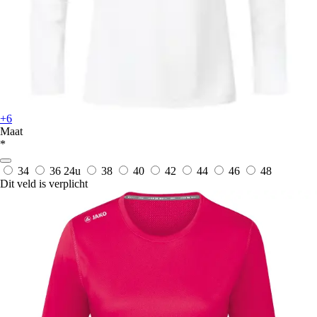
+6
Maat
*
34
36
24u
38
40
42
44
46
48
Dit veld is verplicht