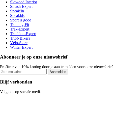
Slowood Interior
Smash-Expert
Sneak'In
Sneakids
Sport is good
Training-Fit
Trek-Expert
Triathlon-Expert
TripNBikers
Vélo-Store
Winter-Expert
Abonneer je op onze nieuwsbrief
Profiteer van 10% korting door je aan te melden voor onze nieuwsbrief
Aanmelden
Blijf verbonden
Volg ons op sociale media