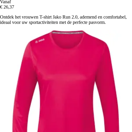
Vanaf
€ 26,37
Ontdek het vrouwen T-shirt Jako Run 2.0, ademend en comfortabel,
ideaal voor uw sportactiviteiten met de perfecte pasvorm.