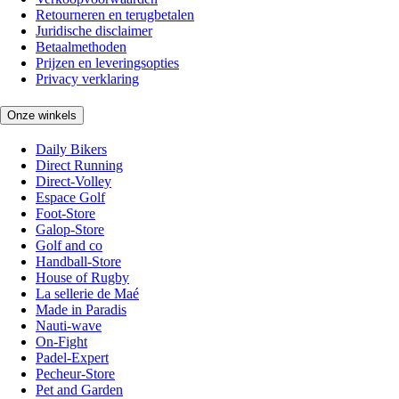
Retourneren en terugbetalen
Juridische disclaimer
Betaalmethoden
Prijzen en leveringsopties
Privacy verklaring
Onze winkels
Daily Bikers
Direct Running
Direct-Volley
Espace Golf
Foot-Store
Galop-Store
Golf and co
Handball-Store
House of Rugby
La sellerie de Maé
Made in Paradis
Nauti-wave
On-Fight
Padel-Expert
Pecheur-Store
Pet and Garden