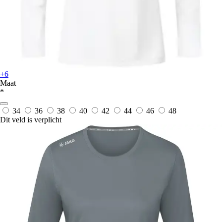
+6
Maat
*
34
36
38
40
42
44
46
48
Dit veld is verplicht