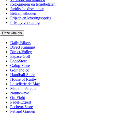
Retourneren en terugbetalen
Juridische disclaimer
Betaalmethoden
Prijzen en leveringsopties
Privacy verklaring
Onze winkels
Daily Bikers
Direct Running
Direct-Volley
Espace Golf
Foot-Store
Galop-Store
Golf and co
Handball-Store
House of Rugby
La sellerie de Maé
Made in Paradis
Nauti-wave
On-Fight
Padel-Expert
Pecheur-Store
Pet and Garden