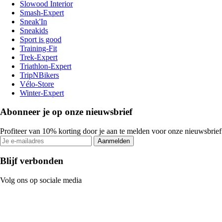
Slowood Interior
Smash-Expert
Sneak'In
Sneakids
Sport is good
Training-Fit
Trek-Expert
Triathlon-Expert
TripNBikers
Vélo-Store
Winter-Expert
Abonneer je op onze nieuwsbrief
Profiteer van 10% korting door je aan te melden voor onze nieuwsbrief
Aanmelden
Blijf verbonden
Volg ons op sociale media