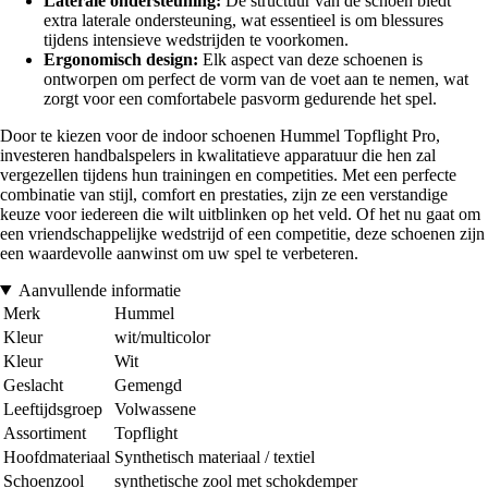
Laterale ondersteuning:
De structuur van de schoen biedt
extra laterale ondersteuning, wat essentieel is om blessures
tijdens intensieve wedstrijden te voorkomen.
Ergonomisch design:
Elk aspect van deze schoenen is
ontworpen om perfect de vorm van de voet aan te nemen, wat
zorgt voor een comfortabele pasvorm gedurende het spel.
Door te kiezen voor de indoor schoenen Hummel Topflight Pro,
investeren handbalspelers in kwalitatieve apparatuur die hen zal
vergezellen tijdens hun trainingen en competities. Met een perfecte
combinatie van stijl, comfort en prestaties, zijn ze een verstandige
keuze voor iedereen die wilt uitblinken op het veld. Of het nu gaat om
een vriendschappelijke wedstrijd of een competitie, deze schoenen zijn
een waardevolle aanwinst om uw spel te verbeteren.
Aanvullende informatie
Merk
Hummel
Kleur
wit/multicolor
Kleur
Wit
Geslacht
Gemengd
Leeftijdsgroep
Volwassene
Assortiment
Topflight
Hoofdmateriaal
Synthetisch materiaal / textiel
Schoenzool
synthetische zool met schokdemper