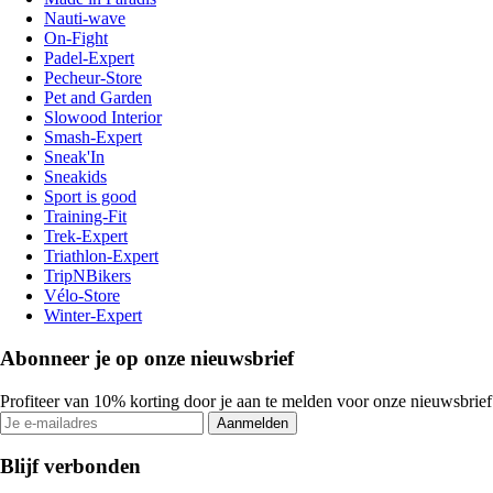
Nauti-wave
On-Fight
Padel-Expert
Pecheur-Store
Pet and Garden
Slowood Interior
Smash-Expert
Sneak'In
Sneakids
Sport is good
Training-Fit
Trek-Expert
Triathlon-Expert
TripNBikers
Vélo-Store
Winter-Expert
Abonneer je op onze nieuwsbrief
Profiteer van 10% korting door je aan te melden voor onze nieuwsbrief
Aanmelden
Blijf verbonden