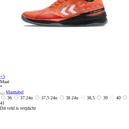
+5
Maat
*
Maattabel
36
37
24u
37,5
24u
38
24u
38,5
39
40
41
Dit veld is verplicht