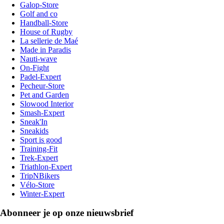
Galop-Store
Golf and co
Handball-Store
House of Rugby
La sellerie de Maé
Made in Paradis
Nauti-wave
On-Fight
Padel-Expert
Pecheur-Store
Pet and Garden
Slowood Interior
Smash-Expert
Sneak'In
Sneakids
Sport is good
Training-Fit
Trek-Expert
Triathlon-Expert
TripNBikers
Vélo-Store
Winter-Expert
Abonneer je op onze nieuwsbrief