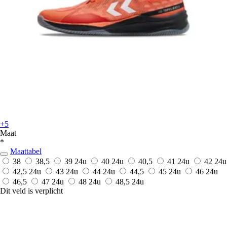
+5
Maat
*
Maattabel
38
38,5
39
24u
40
24u
40,5
41
24u
42
24u
42,5
24u
43
24u
44
24u
44,5
45
24u
46
24u
46,5
47
24u
48
24u
48,5
24u
Dit veld is verplicht