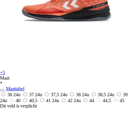
+5
Maat
*
Maattabel
36
24u
37
24u
37,5
24u
38
24u
38,5
24u
39
24u
40
40,5
41
24u
42
24u
44
44,5
45
Dit veld is verplicht