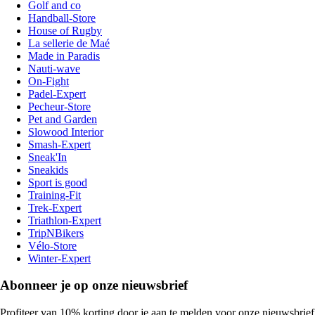
Golf and co
Handball-Store
House of Rugby
La sellerie de Maé
Made in Paradis
Nauti-wave
On-Fight
Padel-Expert
Pecheur-Store
Pet and Garden
Slowood Interior
Smash-Expert
Sneak'In
Sneakids
Sport is good
Training-Fit
Trek-Expert
Triathlon-Expert
TripNBikers
Vélo-Store
Winter-Expert
Abonneer je op onze nieuwsbrief
Profiteer van 10% korting door je aan te melden voor onze nieuwsbrief