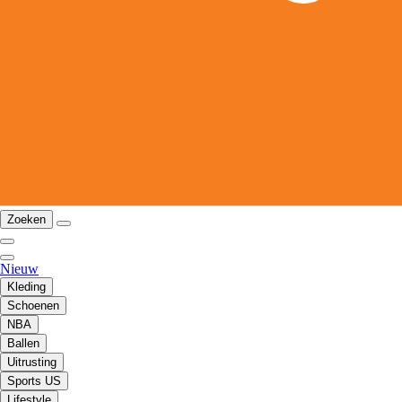
Zoeken
Nieuw
Kleding
Schoenen
NBA
Ballen
Uitrusting
Sports US
Lifestyle