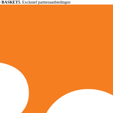
e
BASKET5
. Exclusief partneraanbiedingen