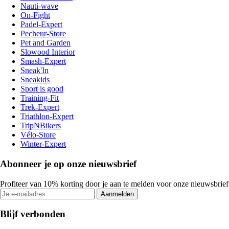
Nauti-wave
On-Fight
Padel-Expert
Pecheur-Store
Pet and Garden
Slowood Interior
Smash-Expert
Sneak'In
Sneakids
Sport is good
Training-Fit
Trek-Expert
Triathlon-Expert
TripNBikers
Vélo-Store
Winter-Expert
Abonneer je op onze nieuwsbrief
Profiteer van 10% korting door je aan te melden voor onze nieuwsbrief
Aanmelden
Blijf verbonden