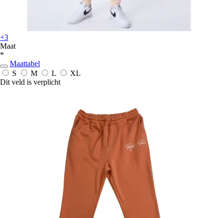
+3
Maat
*
Maattabel
S
M
L
XL
Dit veld is verplicht