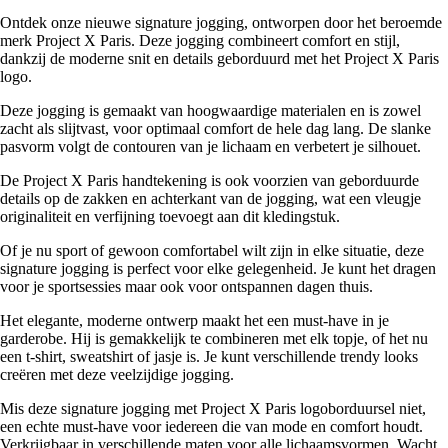
Ontdek onze nieuwe signature jogging, ontworpen door het beroemde
merk Project X Paris. Deze jogging combineert comfort en stijl,
dankzij de moderne snit en details geborduurd met het Project X Paris
logo.
Deze jogging is gemaakt van hoogwaardige materialen en is zowel
zacht als slijtvast, voor optimaal comfort de hele dag lang. De slanke
pasvorm volgt de contouren van je lichaam en verbetert je silhouet.
De Project X Paris handtekening is ook voorzien van geborduurde
details op de zakken en achterkant van de jogging, wat een vleugje
originaliteit en verfijning toevoegt aan dit kledingstuk.
Of je nu sport of gewoon comfortabel wilt zijn in elke situatie, deze
signature jogging is perfect voor elke gelegenheid. Je kunt het dragen
voor je sportsessies maar ook voor ontspannen dagen thuis.
Het elegante, moderne ontwerp maakt het een must-have in je
garderobe. Hij is gemakkelijk te combineren met elk topje, of het nu
een t-shirt, sweatshirt of jasje is. Je kunt verschillende trendy looks
creëren met deze veelzijdige jogging.
Mis deze signature jogging met Project X Paris logoborduursel niet,
een echte must-have voor iedereen die van mode en comfort houdt.
Verkrijgbaar in verschillende maten voor alle lichaamsvormen. Wacht