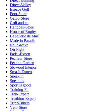
Direct Running
Direct-Volley
Espace Golf
Foot-Store
Galop-Store
Golf and co
Handball-Store
House of Rugby
La sellerie de Maé
Made in Paradis
Nauti-wave
On-Fight
Padel-Expert
Pecheur-Store
Pet and Garden
Slowood Interior
Smash-Expert
Sneak'In
Sneakids
Sport is good
Training-Fit
Trek-Expert
Triathlon-Expert
TripNBikers
Vélo-Store