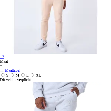
+3
Maat
*
Maattabel
S
M
L
XL
Dit veld is verplicht