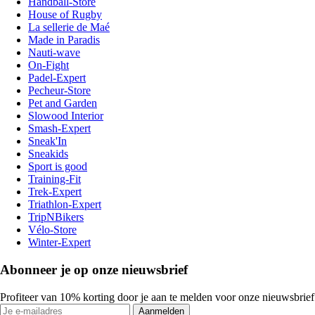
Handball-Store
House of Rugby
La sellerie de Maé
Made in Paradis
Nauti-wave
On-Fight
Padel-Expert
Pecheur-Store
Pet and Garden
Slowood Interior
Smash-Expert
Sneak'In
Sneakids
Sport is good
Training-Fit
Trek-Expert
Triathlon-Expert
TripNBikers
Vélo-Store
Winter-Expert
Abonneer je op onze nieuwsbrief
Profiteer van 10% korting door je aan te melden voor onze nieuwsbrief
Aanmelden