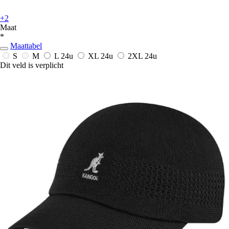
+2
Maat
*
Maattabel
S
M
L
24u
XL
24u
2XL
24u
Dit veld is verplicht