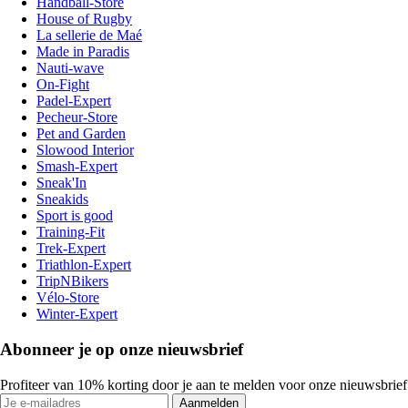
Handball-Store
House of Rugby
La sellerie de Maé
Made in Paradis
Nauti-wave
On-Fight
Padel-Expert
Pecheur-Store
Pet and Garden
Slowood Interior
Smash-Expert
Sneak'In
Sneakids
Sport is good
Training-Fit
Trek-Expert
Triathlon-Expert
TripNBikers
Vélo-Store
Winter-Expert
Abonneer je op onze nieuwsbrief
Profiteer van 10% korting door je aan te melden voor onze nieuwsbrief
Aanmelden