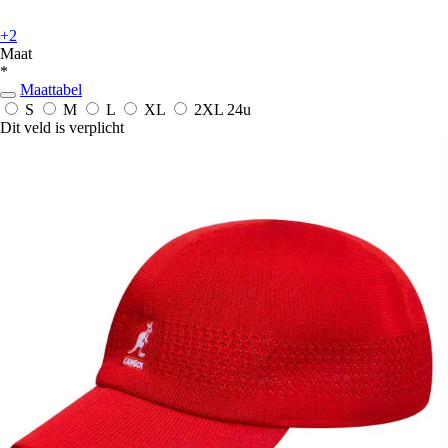
+2
Maat
*
Maattabel
S
M
L
XL
2XL
24u
Dit veld is verplicht