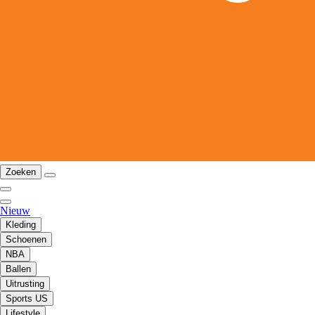
Zoeken
Nieuw
Kleding
Schoenen
NBA
Ballen
Uitrusting
Sports US
Lifestyle