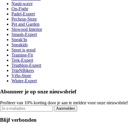
Nauti-wave
On-Fight
Padel-Expert
Pecheur-Store
Pet and Garden
Slowood Interior
Smash-Expert
Sneak'In
Sneakids
Sport is good
Training-Fit
Trek-Expert
Triathlon-Expert
TripNBikers
Vélo-Store
Winter-Expert
Abonneer je op onze nieuwsbrief
Profiteer van 10% korting door je aan te melden voor onze nieuwsbrief
Aanmelden
Blijf verbonden