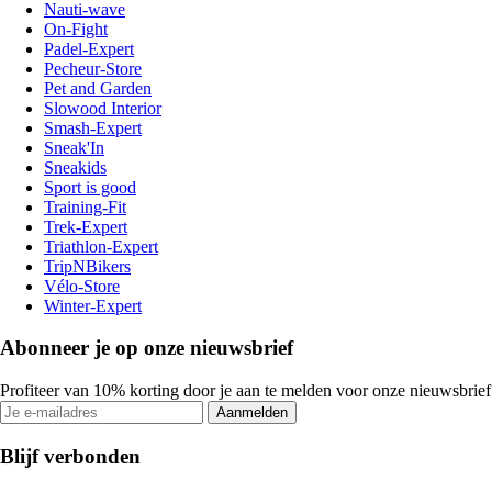
Nauti-wave
On-Fight
Padel-Expert
Pecheur-Store
Pet and Garden
Slowood Interior
Smash-Expert
Sneak'In
Sneakids
Sport is good
Training-Fit
Trek-Expert
Triathlon-Expert
TripNBikers
Vélo-Store
Winter-Expert
Abonneer je op onze nieuwsbrief
Profiteer van 10% korting door je aan te melden voor onze nieuwsbrief
Aanmelden
Blijf verbonden