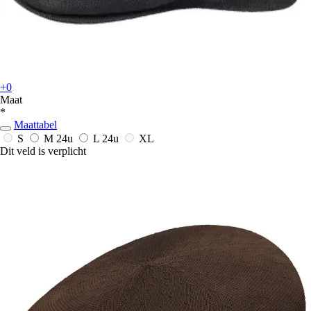
+0
Maat
*
Maattabel
S
M
24u
L
24u
XL
Dit veld is verplicht