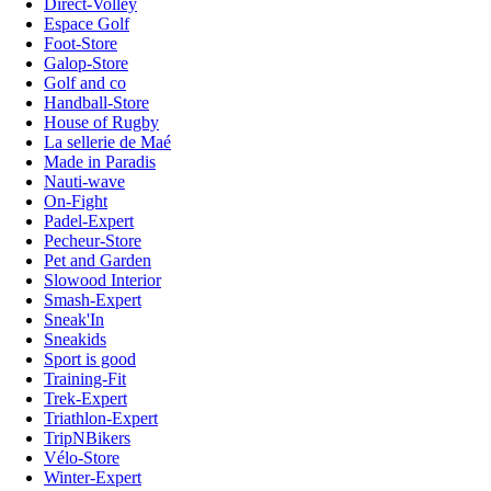
Direct-Volley
Espace Golf
Foot-Store
Galop-Store
Golf and co
Handball-Store
House of Rugby
La sellerie de Maé
Made in Paradis
Nauti-wave
On-Fight
Padel-Expert
Pecheur-Store
Pet and Garden
Slowood Interior
Smash-Expert
Sneak'In
Sneakids
Sport is good
Training-Fit
Trek-Expert
Triathlon-Expert
TripNBikers
Vélo-Store
Winter-Expert