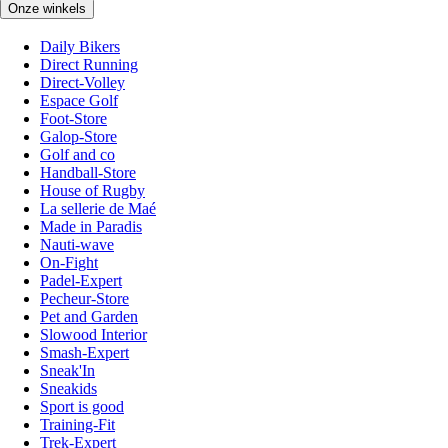
Onze winkels
Daily Bikers
Direct Running
Direct-Volley
Espace Golf
Foot-Store
Galop-Store
Golf and co
Handball-Store
House of Rugby
La sellerie de Maé
Made in Paradis
Nauti-wave
On-Fight
Padel-Expert
Pecheur-Store
Pet and Garden
Slowood Interior
Smash-Expert
Sneak'In
Sneakids
Sport is good
Training-Fit
Trek-Expert