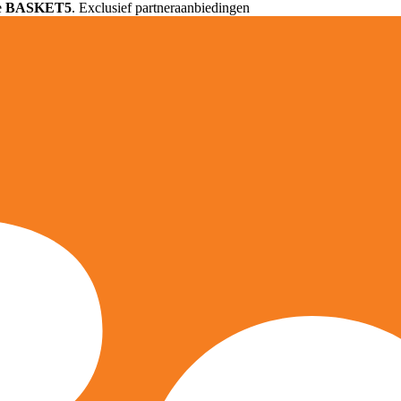
e
BASKET5
. Exclusief partneraanbiedingen