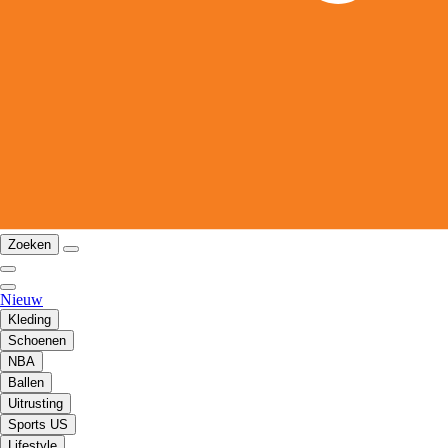
Zoeken
Nieuw
Kleding
Schoenen
NBA
Ballen
Uitrusting
Sports US
Lifestyle