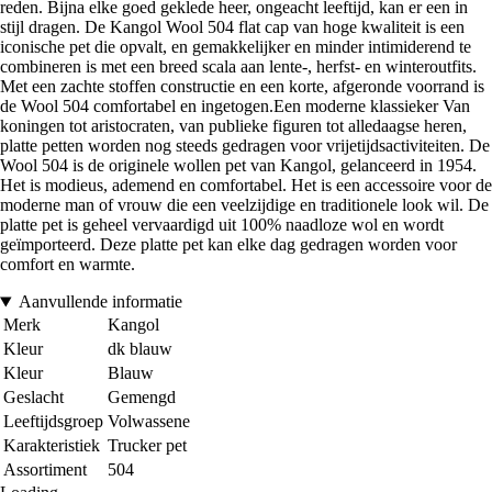
reden. Bijna elke goed geklede heer, ongeacht leeftijd, kan er een in
stijl dragen. De Kangol Wool 504 flat cap van hoge kwaliteit is een
iconische pet die opvalt, en gemakkelijker en minder intimiderend te
combineren is met een breed scala aan lente-, herfst- en winteroutfits.
Met een zachte stoffen constructie en een korte, afgeronde voorrand is
de Wool 504 comfortabel en ingetogen.Een moderne klassieker Van
koningen tot aristocraten, van publieke figuren tot alledaagse heren,
platte petten worden nog steeds gedragen voor vrijetijdsactiviteiten. De
Wool 504 is de originele wollen pet van Kangol, gelanceerd in 1954.
Het is modieus, ademend en comfortabel. Het is een accessoire voor de
moderne man of vrouw die een veelzijdige en traditionele look wil. De
platte pet is geheel vervaardigd uit 100% naadloze wol en wordt
geïmporteerd. Deze platte pet kan elke dag gedragen worden voor
comfort en warmte.
Aanvullende informatie
Merk
Kangol
Kleur
dk blauw
Kleur
Blauw
Geslacht
Gemengd
Leeftijdsgroep
Volwassene
Karakteristiek
Trucker pet
Assortiment
504