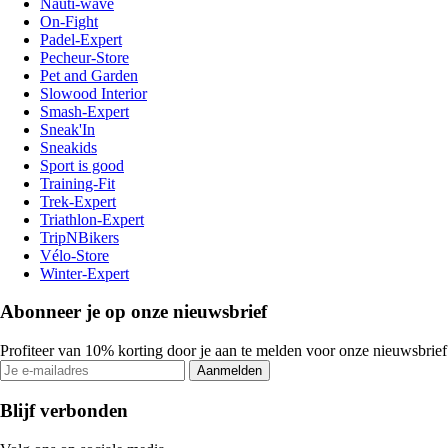
Nauti-wave
On-Fight
Padel-Expert
Pecheur-Store
Pet and Garden
Slowood Interior
Smash-Expert
Sneak'In
Sneakids
Sport is good
Training-Fit
Trek-Expert
Triathlon-Expert
TripNBikers
Vélo-Store
Winter-Expert
Abonneer je op onze nieuwsbrief
Profiteer van 10% korting door je aan te melden voor onze nieuwsbrief
Aanmelden
Blijf verbonden