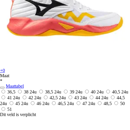
+0
Maat
*
Maattabel
36,5
38
24u
38,5
24u
39
24u
40
24u
40,5
24u
41
24u
42
24u
42,5
24u
43
24u
44
24u
44,5
24u
45
24u
46
24u
46,5
24u
47
24u
48,5
50
51
Dit veld is verplicht