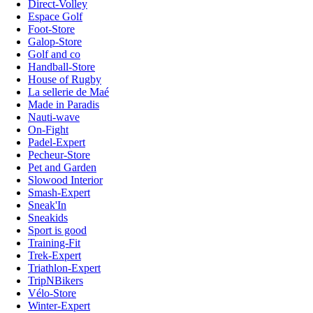
Direct-Volley
Espace Golf
Foot-Store
Galop-Store
Golf and co
Handball-Store
House of Rugby
La sellerie de Maé
Made in Paradis
Nauti-wave
On-Fight
Padel-Expert
Pecheur-Store
Pet and Garden
Slowood Interior
Smash-Expert
Sneak'In
Sneakids
Sport is good
Training-Fit
Trek-Expert
Triathlon-Expert
TripNBikers
Vélo-Store
Winter-Expert