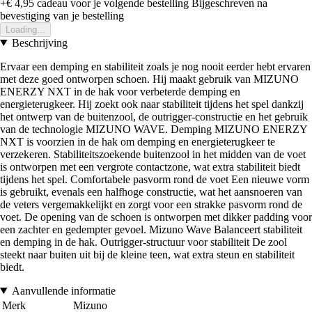
+€ 4,95
cadeau voor je volgende bestelling
Bijgeschreven na
bevestiging van je bestelling
Loading...
Beschrijving
Ervaar een demping en stabiliteit zoals je nog nooit eerder hebt ervaren
met deze goed ontworpen schoen. Hij maakt gebruik van MIZUNO
ENERZY NXT in de hak voor verbeterde demping en
energieterugkeer. Hij zoekt ook naar stabiliteit tijdens het spel dankzij
het ontwerp van de buitenzool, de outrigger-constructie en het gebruik
van de technologie MIZUNO WAVE. Demping MIZUNO ENERZY
NXT is voorzien in de hak om demping en energieterugkeer te
verzekeren. Stabiliteitszoekende buitenzool in het midden van de voet
is ontworpen met een vergrote contactzone, wat extra stabiliteit biedt
tijdens het spel. Comfortabele pasvorm rond de voet Een nieuwe vorm
is gebruikt, evenals een halfhoge constructie, wat het aansnoeren van
de veters vergemakkelijkt en zorgt voor een strakke pasvorm rond de
voet. De opening van de schoen is ontworpen met dikker padding voor
een zachter en gedempter gevoel. Mizuno Wave Balanceert stabiliteit
en demping in de hak. Outrigger-structuur voor stabiliteit De zool
steekt naar buiten uit bij de kleine teen, wat extra steun en stabiliteit
biedt.
Aanvullende informatie
Merk
Mizuno