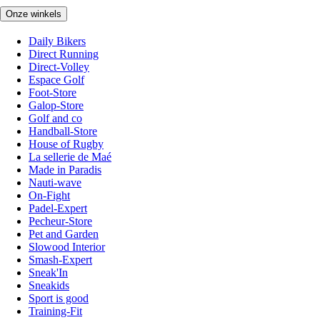
Onze winkels
Daily Bikers
Direct Running
Direct-Volley
Espace Golf
Foot-Store
Galop-Store
Golf and co
Handball-Store
House of Rugby
La sellerie de Maé
Made in Paradis
Nauti-wave
On-Fight
Padel-Expert
Pecheur-Store
Pet and Garden
Slowood Interior
Smash-Expert
Sneak'In
Sneakids
Sport is good
Training-Fit