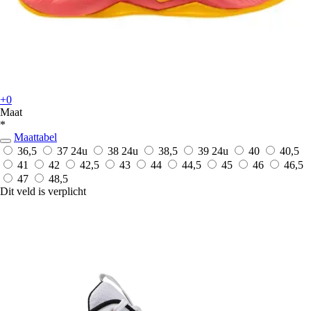
+0
Maat
*
Maattabel
36,5
37
24u
38
24u
38,5
39
24u
40
40,5
41
42
42,5
43
44
44,5
45
46
46,5
47
48,5
Dit veld is verplicht