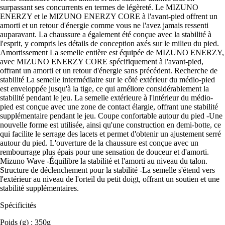
surpassant ses concurrents en termes de légèreté. Le MIZUNO
ENERZY et le MIZUNO ENERZY CORE à l'avant-pied offrent un
amorti et un retour d'énergie comme vous ne l'avez jamais ressenti
auparavant. La chaussure a également été conçue avec la stabilité à
l'esprit, y compris les détails de conception axés sur le milieu du pied.
Amortissement La semelle entière est équipée de MIZUNO ENERZY,
avec MIZUNO ENERZY CORE spécifiquement à l'avant-pied,
offrant un amorti et un retour d'énergie sans précédent. Recherche de
stabilité La semelle intermédiaire sur le côté extérieur du médio-pied
est enveloppée jusqu'à la tige, ce qui améliore considérablement la
stabilité pendant le jeu. La semelle extérieure à l'intérieur du médio-
pied est conçue avec une zone de contact élargie, offrant une stabilité
supplémentaire pendant le jeu. Coupe confortable autour du pied -Une
nouvelle forme est utilisée, ainsi qu'une construction en demi-botte, ce
qui facilite le serrage des lacets et permet d'obtenir un ajustement serré
autour du pied. L'ouverture de la chaussure est conçue avec un
rembourrage plus épais pour une sensation de douceur et d'amorti.
Mizuno Wave -Équilibre la stabilité et l'amorti au niveau du talon.
Structure de déclenchement pour la stabilité -La semelle s'étend vers
l'extérieur au niveau de l'orteil du petit doigt, offrant un soutien et une
stabilité supplémentaires.
Spécificités
Poids (g) : 350g