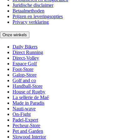
Juridische disclaimer
Betaalmethoden
Prijzen en leveringsopties
Privacy verklaring
Onze winkels
Daily Bikers
Direct Running
Direct-Volley
Espace Golf
Foot-Store
Galop-Store
Golf and co
Handball-Store
House of Rugby
La sellerie de Maé
Made in Paradis
Nauti-wave
On-Fight
Padel-Expert
Pecheur-Store
Pet and Garden
Slowood Interior