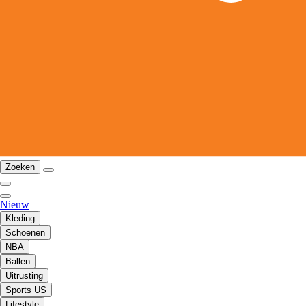
Zoeken
Nieuw
Kleding
Schoenen
NBA
Ballen
Uitrusting
Sports US
Lifestyle