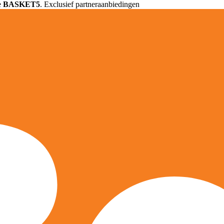
e
BASKET5
. Exclusief partneraanbiedingen