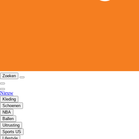
Zoeken
Nieuw
Kleding
Schoenen
NBA
Ballen
Uitrusting
Sports US
Lifestyle