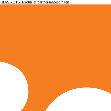
e
BASKET5
. Exclusief partneraanbiedingen