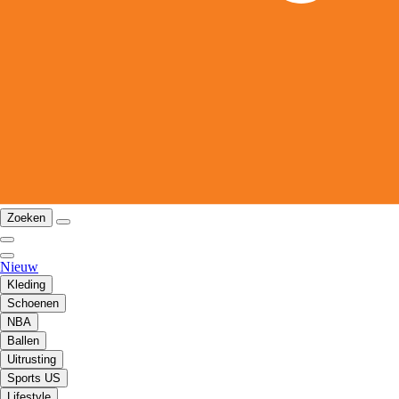
Zoeken
Nieuw
Kleding
Schoenen
NBA
Ballen
Uitrusting
Sports US
Lifestyle