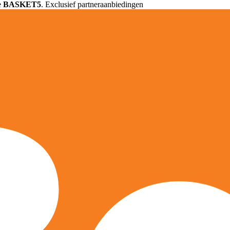
e
BASKET5
. Exclusief partneraanbiedingen