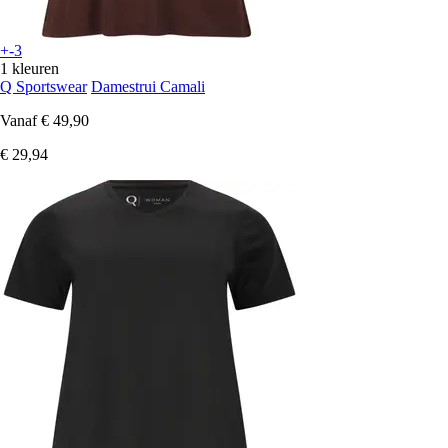
+-3
1 kleuren
Q Sportswear
Damestrui Camali
Vanaf
€ 49,90
€ 29,94