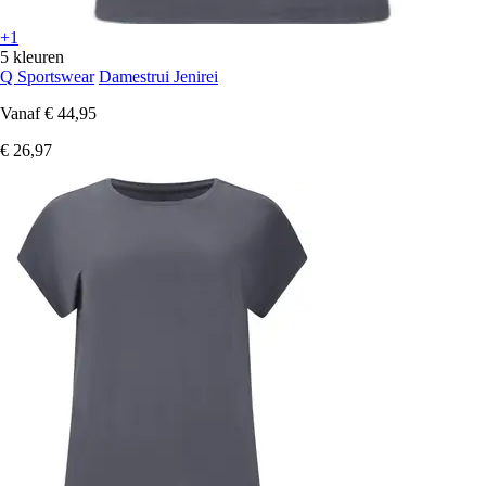
+1
5 kleuren
Q Sportswear
Damestrui Jenirei
Vanaf
€ 44,95
€ 26,97