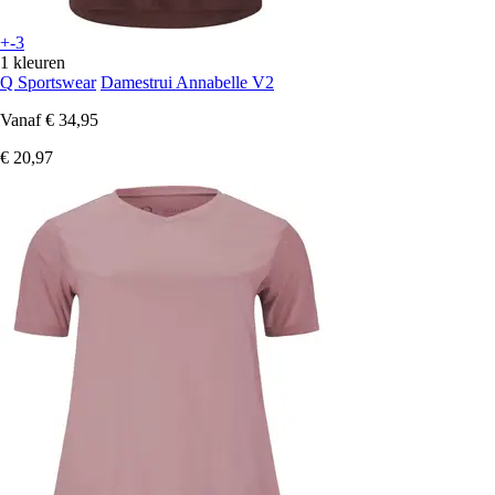
+-3
1 kleuren
Q Sportswear
Damestrui Annabelle V2
Vanaf
€ 34,95
€ 20,97