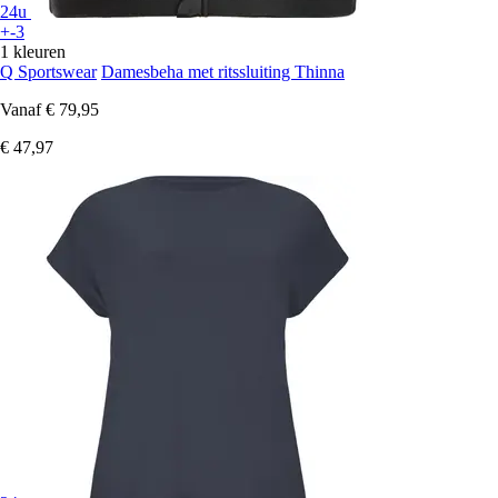
24u
+-3
1 kleuren
Q Sportswear
Damesbeha met ritssluiting Thinna
Vanaf
€ 79,95
€ 47,97