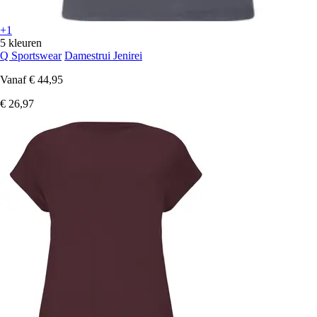
+1
5 kleuren
Q Sportswear
Damestrui Jenirei
Vanaf
€ 44,95
€ 26,97