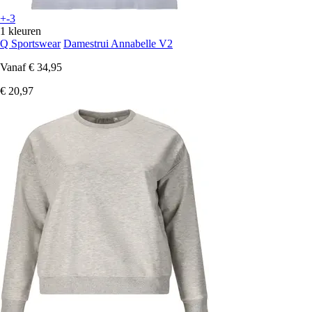
+-3
1 kleuren
Q Sportswear
Damestrui Annabelle V2
Vanaf
€ 34,95
€ 20,97