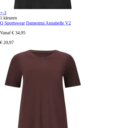
+-3
1 kleuren
Q Sportswear
Damestrui Annabelle V2
Vanaf
€ 34,95
€ 20,97