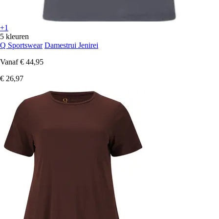
+1
5 kleuren
Q Sportswear
Damestrui Jenirei
Vanaf
€ 44,95
€ 26,97