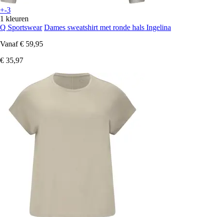
+-3
1 kleuren
Q Sportswear
Dames sweatshirt met ronde hals Ingelina
Vanaf
€ 59,95
€ 35,97