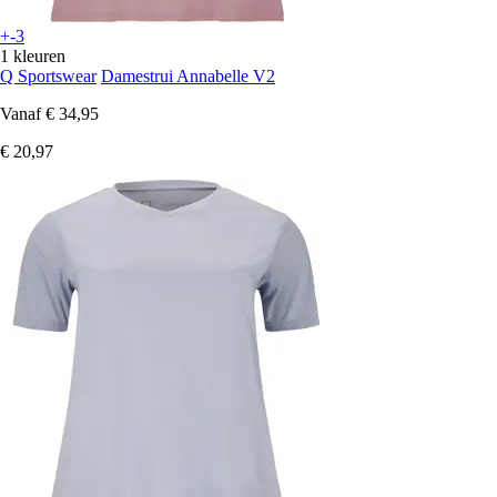
+-3
1 kleuren
Q Sportswear
Damestrui Annabelle V2
Vanaf
€ 34,95
€ 20,97