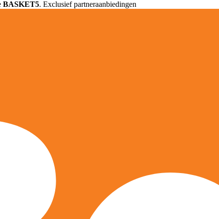
e
BASKET5
. Exclusief partneraanbiedingen