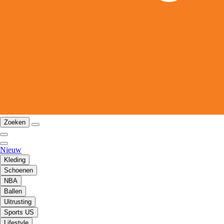
Zoeken
Nieuw
Kleding
Schoenen
NBA
Ballen
Uitrusting
Sports US
Lifestyle