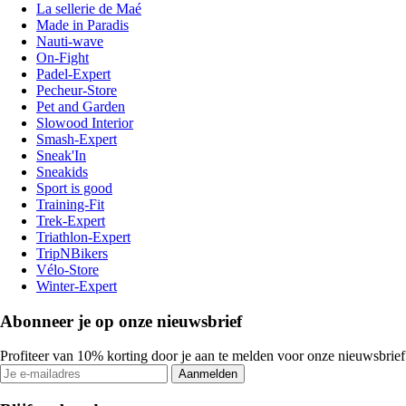
La sellerie de Maé
Made in Paradis
Nauti-wave
On-Fight
Padel-Expert
Pecheur-Store
Pet and Garden
Slowood Interior
Smash-Expert
Sneak'In
Sneakids
Sport is good
Training-Fit
Trek-Expert
Triathlon-Expert
TripNBikers
Vélo-Store
Winter-Expert
Abonneer je op onze nieuwsbrief
Profiteer van 10% korting door je aan te melden voor onze nieuwsbrief
Aanmelden