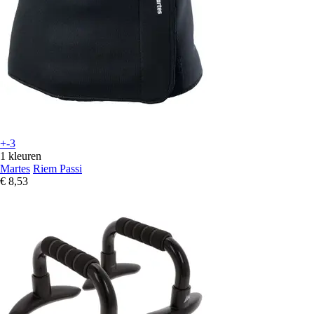
+-3
1 kleuren
Martes
Riem Passi
€ 8,53