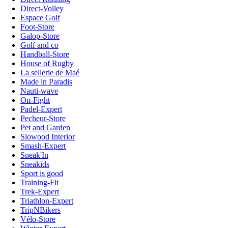
Direct-Volley
Espace Golf
Foot-Store
Galop-Store
Golf and co
Handball-Store
House of Rugby
La sellerie de Maé
Made in Paradis
Nauti-wave
On-Fight
Padel-Expert
Pecheur-Store
Pet and Garden
Slowood Interior
Smash-Expert
Sneak'In
Sneakids
Sport is good
Training-Fit
Trek-Expert
Triathlon-Expert
TripNBikers
Vélo-Store