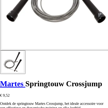
Martes
Springtouw Crossjump
€ 9,52
Ontdek de springtouw Martes Crossjump, het ideale accessoire voor
een effectieve en dynamische training op elke leeftijd.