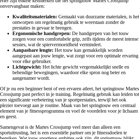
Hier zijn enkele kenmerken die het springtouw Martes Crossjump
onvervangbaar maken:
Kwaliteitsmaterialen:
Gemaakt van duurzame materialen, is het
ontworpen om regelmatig gebruik te weerstaan zonder de
prestaties in gevaar te brengen.
Ergonomische handgrepen:
De handgrepen van het touw
zorgen voor een comfortabele grip, zelfs tijdens de meest intense
sessies, wat de spiervermoeidheid vermindert.
Aanpasbare lengte:
Het touw kan gemakkelijk worden
aangepast aan jouw lengte, wat zorgt voor een optimale ervaring
voor elke gebruiker.
Lichtgewicht:
Het lichte gewicht vergemakkelijkt snelle en
behendige bewegingen, waardoor elke spron nog beter en
aangenamer wordt.
Of je nu een beginner bent of een ervaren atleet, het springtouw Martes
Crossjump past perfect in je training. Regelmatig gebruik kan leiden tot
een significante verbetering van je sportprestaties, terwijl het ook
plezier toevoegt aan je routine. Maak van het springtouw een centraal
element van je fitnessprogramma en voel de voordelen voor je lichaam
en geest.
Samengevat is de Martes Crossjump veel meer dan alleen een
sportuitrusting, het is een essentiële partner om je fitnessdoelen te
bereiken. Wat jouw sportieve ambities ook zijn, dit springtouw blijkt