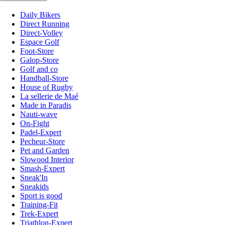
Daily Bikers
Direct Running
Direct-Volley
Espace Golf
Foot-Store
Galop-Store
Golf and co
Handball-Store
House of Rugby
La sellerie de Maé
Made in Paradis
Nauti-wave
On-Fight
Padel-Expert
Pecheur-Store
Pet and Garden
Slowood Interior
Smash-Expert
Sneak'In
Sneakids
Sport is good
Training-Fit
Trek-Expert
Triathlon-Expert