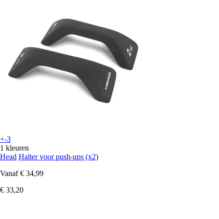
+-3
1 kleuren
Head
Halter voor push-ups (x2)
Vanaf
€ 34,99
€ 33,20