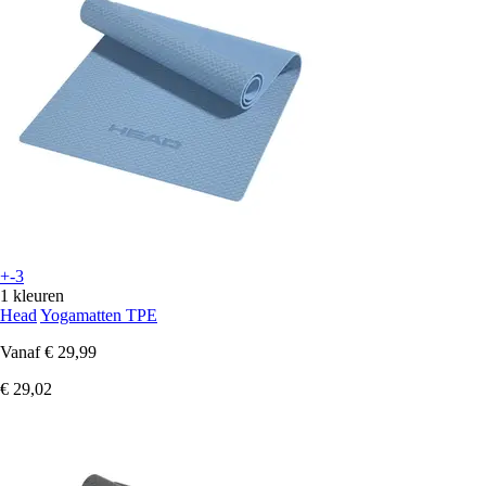
+-3
1 kleuren
Head
Yogamatten TPE
Vanaf
€ 29,99
€ 29,02