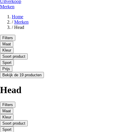
Uitverkoop
Merken
Home
/
Merken
/
Head
Filters
Maat
Kleur
Soort product
Sport
Prijs
Bekijk de 19 producten
Head
Filters
Maat
Kleur
Soort product
Sport