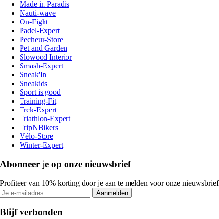
Made in Paradis
Nauti-wave
On-Fight
Padel-Expert
Pecheur-Store
Pet and Garden
Slowood Interior
Smash-Expert
Sneak'In
Sneakids
Sport is good
Training-Fit
Trek-Expert
Triathlon-Expert
TripNBikers
Vélo-Store
Winter-Expert
Abonneer je op onze nieuwsbrief
Profiteer van 10% korting door je aan te melden voor onze nieuwsbrief
Aanmelden
Blijf verbonden