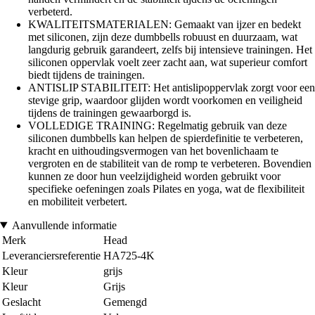
verbeterd.
KWALITEITSMATERIALEN: Gemaakt van ijzer en bedekt
met siliconen, zijn deze dumbbells robuust en duurzaam, wat
langdurig gebruik garandeert, zelfs bij intensieve trainingen. Het
siliconen oppervlak voelt zeer zacht aan, wat superieur comfort
biedt tijdens de trainingen.
ANTISLIP STABILITEIT: Het antislipoppervlak zorgt voor een
stevige grip, waardoor glijden wordt voorkomen en veiligheid
tijdens de trainingen gewaarborgd is.
VOLLEDIGE TRAINING: Regelmatig gebruik van deze
siliconen dumbbells kan helpen de spierdefinitie te verbeteren,
kracht en uithoudingsvermogen van het bovenlichaam te
vergroten en de stabiliteit van de romp te verbeteren. Bovendien
kunnen ze door hun veelzijdigheid worden gebruikt voor
specifieke oefeningen zoals Pilates en yoga, wat de flexibiliteit
en mobiliteit verbetert.
Aanvullende informatie
Merk
Head
Leveranciersreferentie
HA725-4K
Kleur
grijs
Kleur
Grijs
Geslacht
Gemengd