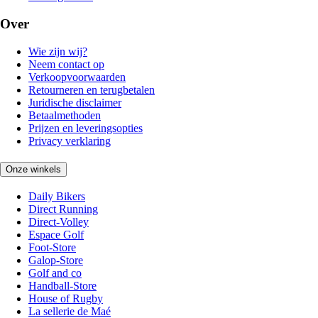
Over
Wie zijn wij?
Neem contact op
Verkoopvoorwaarden
Retourneren en terugbetalen
Juridische disclaimer
Betaalmethoden
Prijzen en leveringsopties
Privacy verklaring
Onze winkels
Daily Bikers
Direct Running
Direct-Volley
Espace Golf
Foot-Store
Galop-Store
Golf and co
Handball-Store
House of Rugby
La sellerie de Maé