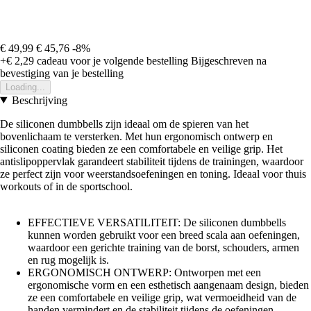
€ 49,99
€ 45,76
-8%
+€ 2,29
cadeau voor je volgende bestelling
Bijgeschreven na
bevestiging van je bestelling
Loading...
Beschrijving
De siliconen dumbbells zijn ideaal om de spieren van het
bovenlichaam te versterken. Met hun ergonomisch ontwerp en
siliconen coating bieden ze een comfortabele en veilige grip. Het
antislipoppervlak garandeert stabiliteit tijdens de trainingen, waardoor
ze perfect zijn voor weerstandsoefeningen en toning. Ideaal voor thuis
workouts of in de sportschool.
EFFECTIEVE VERSATILITEIT: De siliconen dumbbells
kunnen worden gebruikt voor een breed scala aan oefeningen,
waardoor een gerichte training van de borst, schouders, armen
en rug mogelijk is.
ERGONOMISCH ONTWERP: Ontworpen met een
ergonomische vorm en een esthetisch aangenaam design, bieden
ze een comfortabele en veilige grip, wat vermoeidheid van de
handen vermindert en de stabiliteit tijdens de oefeningen