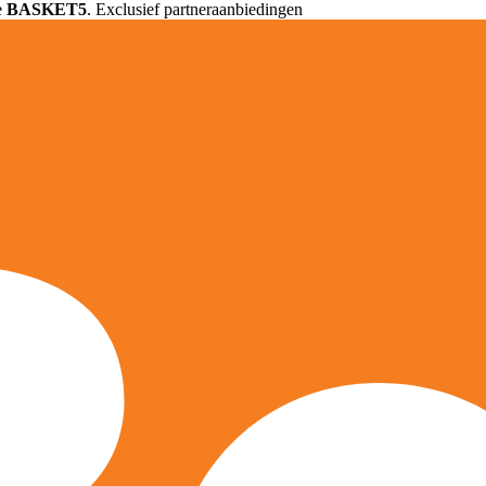
e
BASKET5
. Exclusief partneraanbiedingen