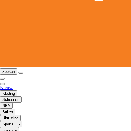
Zoeken
Nieuw
Kleding
Schoenen
NBA
Ballen
Uitrusting
Sports US
Lifestyle