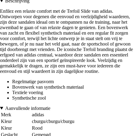
Beschrijving
Enfilez een relaxte comfort met de Trefoil Slide van adidas.
Ontworpen voor degenen die eenvoud en veelzijdigheid waarderen,
zijn deze sandalen ideaal om te ontspannen na de training, naar het
zwembad te gaan of van relaxte dagen te genieten. Een bovenwerk
van zacht en flexibel synthetisch materiaal en een regular fit zorgen
voor comfort, terwijl het lichte ontwerp je in staat stelt om vrij te
bewegen, of je nu naar het veld gaat, naar de sportschool of gewoon
tijd doorbrengt met vrienden. De iconische Trefoil branding plaatst de
erfgoed van adidas centraal, waardoor deze sandalen een essentieel
onderdeel zijn van een sportief geïnspireerde look. Veelzijdig en
gemakkelijk te dragen, ze zijn een must-have voor iedereen die
eenvoud en stijl waardeert in zijn dagelijkse routine.
Regelmatige pasvorm
Bovenwerk van synthetisch materiaal
Textiele voering
Synthetische zool
Aanvullende informatie
Merk
adidas
Kleur
cburgu/cburgu/cburgu
Kleur
Rood
Geslacht
Gemengd