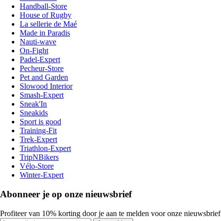
Handball-Store
House of Rugby
La sellerie de Maé
Made in Paradis
Nauti-wave
On-Fight
Padel-Expert
Pecheur-Store
Pet and Garden
Slowood Interior
Smash-Expert
Sneak'In
Sneakids
Sport is good
Training-Fit
Trek-Expert
Triathlon-Expert
TripNBikers
Vélo-Store
Winter-Expert
Abonneer je op onze nieuwsbrief
Profiteer van 10% korting door je aan te melden voor onze nieuwsbrief