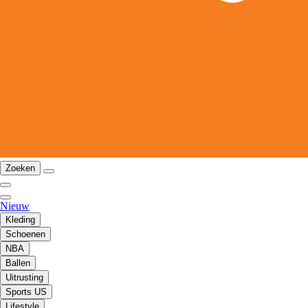
Zoeken
Nieuw
Kleding
Schoenen
NBA
Ballen
Uitrusting
Sports US
Lifestyle