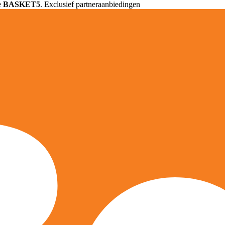
e
BASKET5
. Exclusief partneraanbiedingen