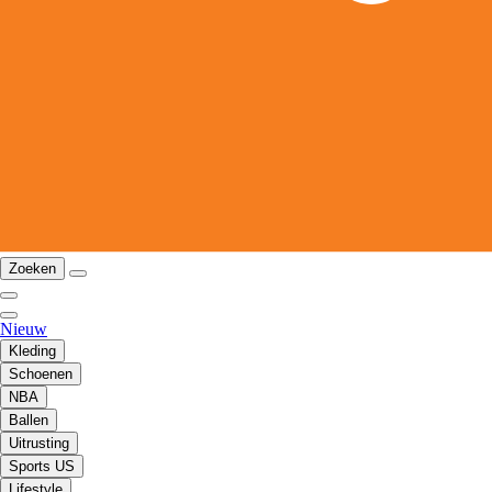
Zoeken
Nieuw
Kleding
Schoenen
NBA
Ballen
Uitrusting
Sports US
Lifestyle