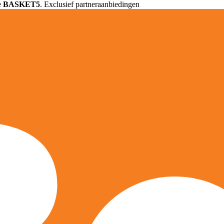
e
BASKET5
. Exclusief partneraanbiedingen