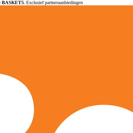
e
BASKET5
. Exclusief partneraanbiedingen