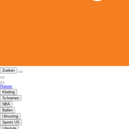
Zoeken
Nieuw
Kleding
Schoenen
NBA
Ballen
Uitrusting
Sports US
Lifestyle