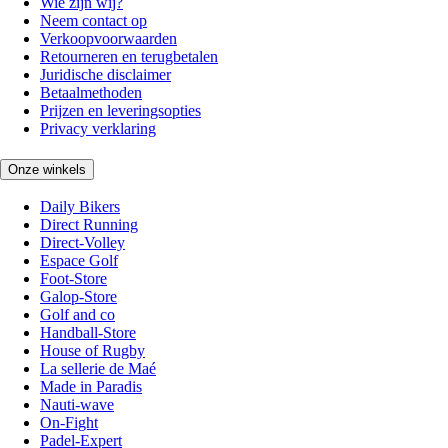
Wie zijn wij?
Neem contact op
Verkoopvoorwaarden
Retourneren en terugbetalen
Juridische disclaimer
Betaalmethoden
Prijzen en leveringsopties
Privacy verklaring
Onze winkels
Daily Bikers
Direct Running
Direct-Volley
Espace Golf
Foot-Store
Galop-Store
Golf and co
Handball-Store
House of Rugby
La sellerie de Maé
Made in Paradis
Nauti-wave
On-Fight
Padel-Expert