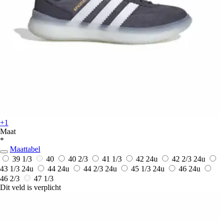
+1
Maat
*
Maattabel
39 1/3
40
40 2/3
41 1/3
42
24u
42 2/3
24u
43 1/3
24u
44
24u
44 2/3
24u
45 1/3
24u
46
24u
46 2/3
47 1/3
Dit veld is verplicht