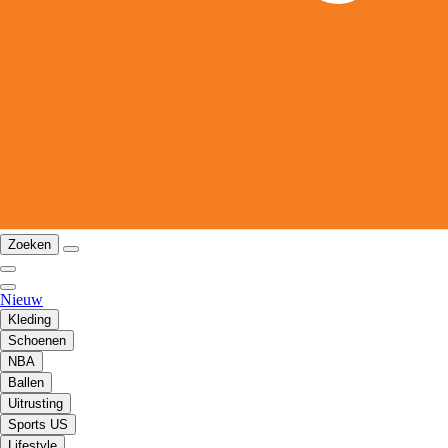
Zoeken
Nieuw
Kleding
Schoenen
NBA
Ballen
Uitrusting
Sports US
Lifestyle