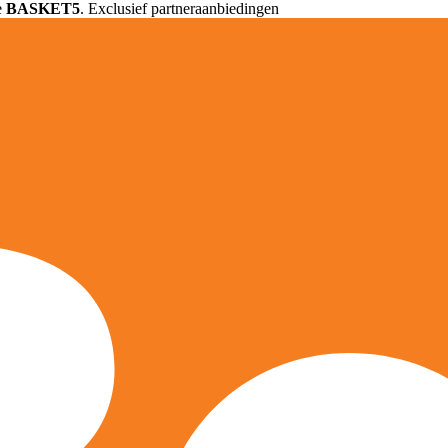
e
BASKET5
. Exclusief partneraanbiedingen